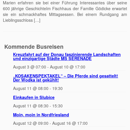
Marien erfahren sie bei einer Führung Interessantes über seine
600 jährige GeschichteIm Fischhaus der Familie Gödicke erwartet
sie ein schmackhaftes Mittagsessen. Bei einem Rundgang am
Lieblingsschloss […]
Kommende Busreisen
Kreuzfahrt auf der Donau faszinierende Landschaften
und einzigartige Städte MS SERENADE
August 3 @ 07:00
-
August 10 @ 17:00
„KOSAKENSPEKTAKEL“ – Die Pferde sind gesattelt!
Der Wodka ist gekühlt!
August 11 @ 08:00
-
19:30
Einkaufen in Slubice
August 11 @ 08:30
-
15:30
Moin, moin in Nordfriesland
August 12 @ 09:00
-
August 16 @ 17:00