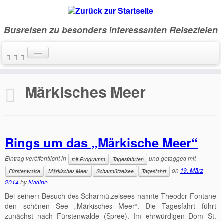
Busreisen zu besonders interessanten Reisezielen
Home
»
Alle bevorstehenden Reisen
»
Märkisches Meer
Märkisches Meer
Rings um das „Märkische Meer“
Eintrag veröffentlicht in
und getagged mit
mit Programm
Tagesfahrten
on
19. März
Fürstenwalde
Märkisches Meer
Scharmützelsee
Tagesfahrt
2014
by
Nadine
Bei seinem Besuch des Scharmützelsees nannte Theodor Fontane
den schönen See „Märkisches Meer“. Die Tagesfahrt führt
zunächst nach Fürstenwalde (Spree). Im ehrwürdigen Dom St.