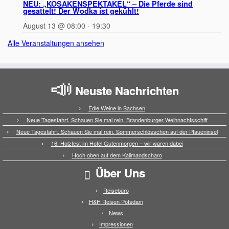
NEU: „KOSAKENSPEKTAKEL“ – Die Pferde sind
gesattelt! Der Wodka ist gekühlt!
August 13 @ 08:00
-
19:30
Alle Veranstaltungen ansehen
Neuste Nachrichten
Edle Weine in Sachsen
Neue Tagesfahrt. Schauen Sie mal rein. Brandenburger Weihnachtsschiff
Neue Tagesfahrt. Schauen Sie mal rein. Sommerschlösschen auf der Pfaueninsel
16. Holzfest im Hotel Gutenmorgen – wir waren dabei
Hoch oben auf dem Kalimandscharo
Über Uns
Reisebüro
H&H Reisen Potsdam
News
Impressionen