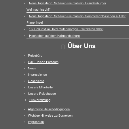
Neue Tagesfahrt. Schauen Sie mal rein. Brandenburger
Weihnachtsschiff
Neue Tagesfahrt. Schauen Sie mal rein. Sommerschlösschen auf der
Pfaueninsel
16. Holzfest im Hotel Gutenmorgen – wir waren dabei
Hoch oben auf dem Kalimandscharo
Über Uns
Reisebüro
H&H Reisen Potsdam
News
Impressionen
Geschichte
Unsere Mitarbeiter
Unsere Reisebusse
Busvermietung
Allgemeine Reisebedingungen
Wichtige Hinweise zu Busreisen
Impressum