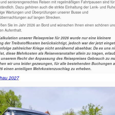
und seniorengerechtes Reisen mit regelmäßigen Fahrtpausen sind für
ständlich. Dazu gehören auch die strikte Einhaltung der Lenk- und Ruhe
ige Wartungen und Überprüfungen unserer Busse und
übernachtungen auf langen Strecken.
üßen Sie im Jahr 2026 an Bord und wünschen Ihnen einen schönen un
n Aufenthalt.
Kalkulation unserer Reisepreise für 2026 wurde nur eine kleinere
ng der Treibstoffkosten berücksichtigt, jedoch war der jetzt einge
nfolge zahlreicher Kriege nicht annähernd absehbar. Da es uns n
st, diese Mehrkosten als Reiseveranstalter allein zu tragen, erlau
 unserem Recht der Anpassung des Reisepreises Gebrauch zu m
hen wir uns leider gezwungen, für alle bestehenden Buchungen 
26 einen anteiligen Mehrkostenzuschlag zu erheben.
chau 2027