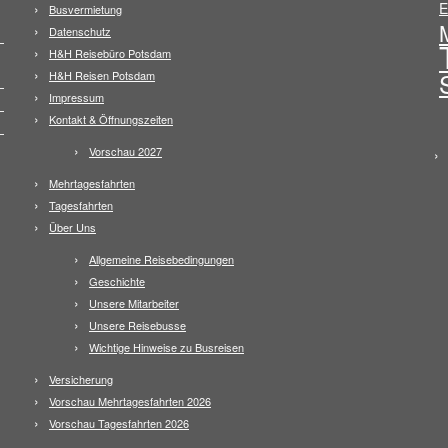
E
Busvermietung
Datenschutz
H&H Reisebüro Potsdam
H&H Reisen Potsdam
Impressum
Kontakt & Öffnungszeiten
Vorschau 2027
Mehrtagesfahrten
Tagesfahrten
Über Uns
Allgemeine Reisebedingungen
Geschichte
Unsere Mitarbeiter
Unsere Reisebusse
Wichtige Hinweise zu Busreisen
Versicherung
Vorschau Mehrtagesfahrten 2026
Vorschau Tagesfahrten 2026