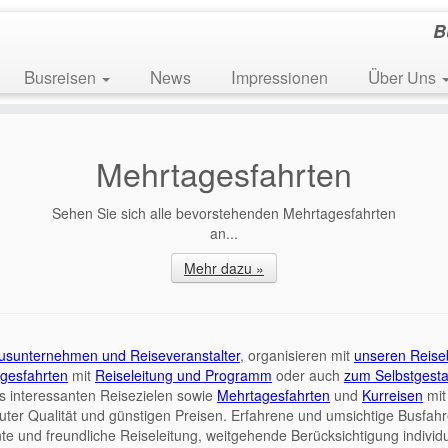
B
Busreisen
News
Impressionen
Über Uns
Mehrtagesfahrten
Sehen Sie sich alle bevorstehenden Mehrtagesfahrten
an...
Mehr dazu »
usunternehmen und Reiseveranstalter
, organisieren mit
unseren Reis
gesfahrten
mit
Reiseleitung und Programm
oder auch
zum Selbstgesta
s interessanten Reisezielen sowie
Mehrtagesfahrten
und
Kurreisen
mit
uter Qualität und günstigen Preisen. Erfahrene und umsichtige Busfahr
e und freundliche Reiseleitung, weitgehende Berücksichtigung individu