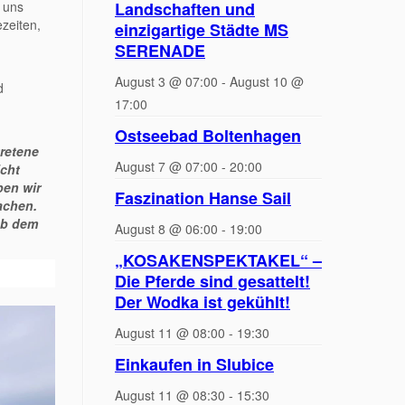
 uns
Landschaften und
zeiten,
einzigartige Städte MS
SERENADE
August 3 @ 07:00
-
August 10 @
d
17:00
Ostseebad Boltenhagen
tretene
August 7 @ 07:00
-
20:00
icht
ben wir
Faszination Hanse Sail
achen.
ab dem
August 8 @ 06:00
-
19:00
„KOSAKENSPEKTAKEL“ –
Die Pferde sind gesattelt!
Der Wodka ist gekühlt!
August 11 @ 08:00
-
19:30
Einkaufen in Slubice
August 11 @ 08:30
-
15:30