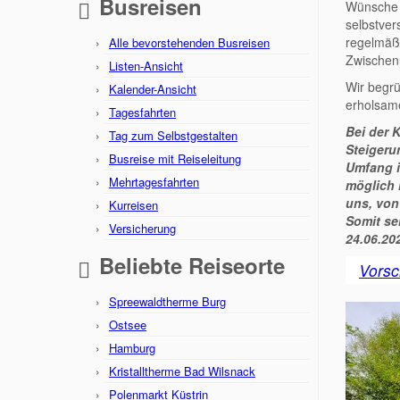
Busreisen
Wünsche 
selbstver
regelmäß
Alle bevorstehenden Busreisen
Zwischen
Listen-Ansicht
Wir begr
Kalender-Ansicht
erholsame
Tagesfahrten
Bei der 
Tag zum Selbstgestalten
Steigeru
Busreise mit Reiseleitung
Umfang i
Mehrtagesfahrten
möglich i
uns, von
Kurreisen
Somit se
Versicherung
24.06.20
Beliebte Reiseorte
Vors
Spreewaldtherme Burg
Ostsee
Hamburg
Kristalltherme Bad Wilsnack
Polenmarkt Küstrin