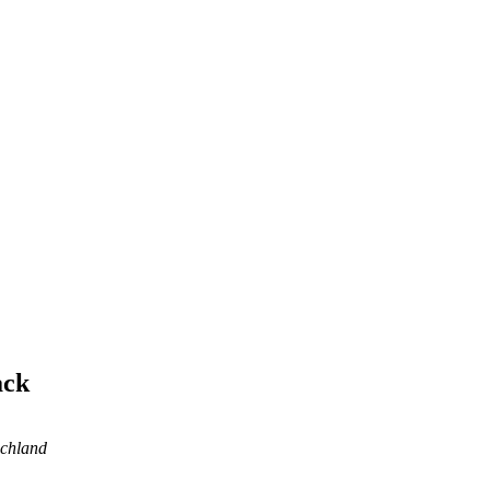
ack
chland