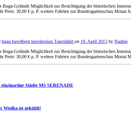
 Buga-Gelände Möglichkeit zur Besichtigung der historischen Innensta
Preis: 30,00 € p. P. weitere Fahrten zur Bundesgartenschau Monat Jun
t
buga
havelberg
havelregion
Tagesfahrt
on
19. April 2015
by
Nadine
 Buga-Gelände Möglichkeit zur Besichtigung der historischen Innensta
 Preis: 30,00 € p. P. weitere Fahrten zur Bundesgartenschau Monat Ma
nd einzigartige Städte MS SERENADE
 Wodka ist gekühlt!