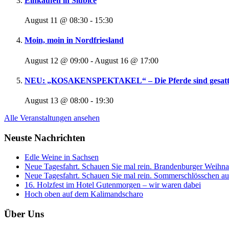
Einkaufen in Slubice
August 11 @ 08:30
-
15:30
Moin, moin in Nordfriesland
August 12 @ 09:00
-
August 16 @ 17:00
NEU: „KOSAKENSPEKTAKEL“ – Die Pferde sind gesattelt
August 13 @ 08:00
-
19:30
Alle Veranstaltungen ansehen
Neuste Nachrichten
Edle Weine in Sachsen
Neue Tagesfahrt. Schauen Sie mal rein. Brandenburger Weihnac
Neue Tagesfahrt. Schauen Sie mal rein. Sommerschlösschen auf
16. Holzfest im Hotel Gutenmorgen – wir waren dabei
Hoch oben auf dem Kalimandscharo
Über Uns