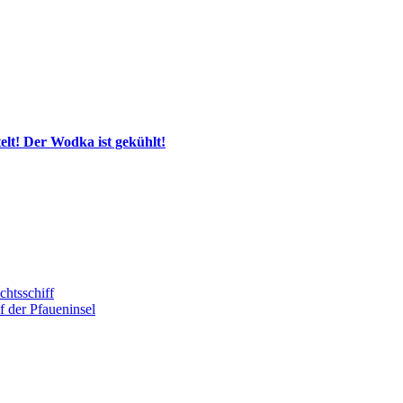
! Der Wodka ist gekühlt!
htsschiff
 der Pfaueninsel