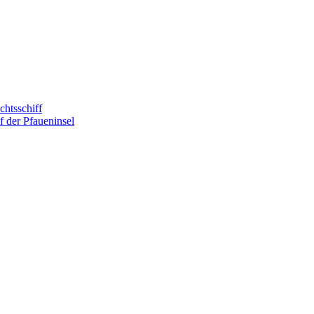
htsschiff
 der Pfaueninsel