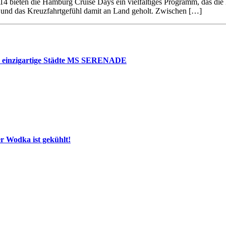
4 bieten die Hamburg Cruise Days ein vielfältiges Programm, das die H
 und das Kreuzfahrtgefühl damit an Land geholt. Zwischen […]
nd einzigartige Städte MS SERENADE
 Wodka ist gekühlt!