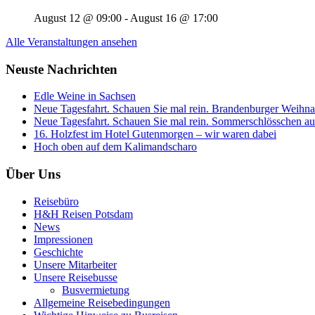
August 12 @ 09:00
-
August 16 @ 17:00
Alle Veranstaltungen ansehen
Neuste Nachrichten
Edle Weine in Sachsen
Neue Tagesfahrt. Schauen Sie mal rein. Brandenburger Weihnac
Neue Tagesfahrt. Schauen Sie mal rein. Sommerschlösschen auf
16. Holzfest im Hotel Gutenmorgen – wir waren dabei
Hoch oben auf dem Kalimandscharo
Über Uns
Reisebüro
H&H Reisen Potsdam
News
Impressionen
Geschichte
Unsere Mitarbeiter
Unsere Reisebusse
Busvermietung
Allgemeine Reisebedingungen