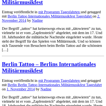
Militärmusikfest
Eintrag veröffentlicht in
mit Programm
Tagesfahrten
und getagged
mit
Berlin Tattoo
Internationales Militärmusikfest
Tagesfahrt
on
2.
November 2014
by
Nadine
Der Begriff „tattoo“ hat keineswegs etwas mit „tätowieren“ zu tun,
vielmehr ist er vom „Zapfenstreich“ abgeleitet, mit dem im 17. Und
18. Jahrhundert die militärische Nachtruhe eingeleitet wurde. Heute
steht der Begriff für das Spielen von Militärmusik. Und so können
sich Tausende von Besuchern beim Berlin Tattoo auf die schönsten
[…]
Berlin Tattoo – Berlins Internationales
Militärmusikfest
Eintrag veröffentlicht in
mit Programm
Tagesfahrten
und getagged
mit
Berlin
Berlin Tattoo
Internationales Militärmusikfest
Tagesfahrt
on
1. November 2014
by
Nadine
Der Begriff „tattoo“ hat keineswegs etwas mit „tätowieren“ zu tun,
vielmehr ist er vom „Zapfenstreich“ abgeleitet, mit dem im 17. Und
18. Jahrhundert die militärische Nachtruhe eingeleitet wurde. Heute