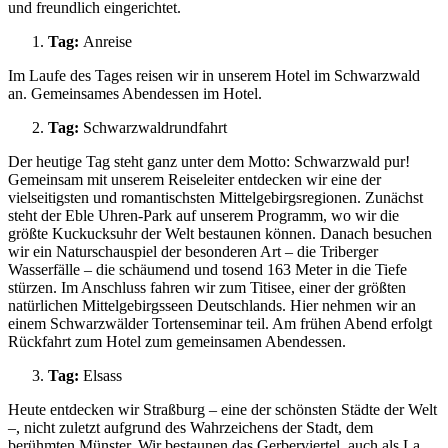
und freundlich eingerichtet.
Tag:
Anreise
Im Laufe des Tages reisen wir in unserem Hotel im Schwarzwald
an. Gemeinsames Abendessen im Hotel.
Tag:
Schwarzwaldrundfahrt
Der heutige Tag steht ganz unter dem Motto: Schwarzwald pur!
Gemeinsam mit unserem Reiseleiter entdecken wir eine der
vielseitigsten und romantischsten Mittelgebirgsregionen. Zunächst
steht der Eble Uhren-Park auf unserem Programm, wo wir die
größte Kuckucksuhr der Welt bestaunen können. Danach besuchen
wir ein Naturschauspiel der besonderen Art – die Triberger
Wasserfälle – die schäumend und tosend 163 Meter in die Tiefe
stürzen. Im Anschluss fahren wir zum Titisee, einer der größten
natürlichen Mittelgebirgsseen Deutschlands. Hier nehmen wir an
einem Schwarzwälder Tortenseminar teil. Am frühen Abend erfolgt
Rückfahrt zum Hotel zum gemeinsamen Abendessen.
Tag:
Elsass
Heute entdecken wir Straßburg – eine der schönsten Städte der Welt
–, nicht zuletzt aufgrund des Wahrzeichens der Stadt, dem
berühmten Münster. Wir bestaunen das Gerberviertel, auch als La