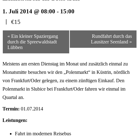
1. Juli 2014 @ 08:00
-
15:00
|
€15
Veranstaltungsnavigation
« Ein kleiner Spaziergang
Rundfahrt durch das
durch die Spreewaldstadt
Lausitzer Seenland »
Lübben
Meistens am ersten Dienstag im Monat und zusätzlich einmal zu
Monatsmitte besuchen wir den „Polenmarkt“ in Küstrin, nördlich
von Frankfurt/Oder gelegen, zu einem zünftigen Einkauf. Den
Polenmarkt in Slubice bei Frankfurt/Oder fahren wir einmal im
Quartal an.
Termin:
01.07.2014
Leistungen:
Fahrt im modernen Reisebus