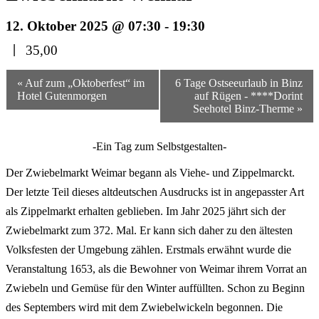
12. Oktober 2025 @ 07:30
-
19:30
|
35,00
Veranstaltungsnavigation
« Auf zum „Oktoberfest“ im
6 Tage Ostseeurlaub in Binz
Hotel Gutenmorgen
auf Rügen - ****Dorint
Seehotel Binz-Therme »
-Ein Tag zum Selbstgestalten-
Der Zwiebelmarkt Weimar begann als Viehe- und Zippelmarckt.
Der letzte Teil dieses altdeutschen Ausdrucks ist in angepasster Art
als Zippelmarkt erhalten geblieben. Im Jahr 2025 jährt sich der
Zwiebelmarkt zum 372. Mal. Er kann sich daher zu den ältesten
Volksfesten der Umgebung zählen. Erstmals erwähnt wurde die
Veranstaltung 1653, als die Bewohner von Weimar ihrem Vorrat an
Zwiebeln und Gemüse für den Winter auffüllten. Schon zu Beginn
des Septembers wird mit dem Zwiebelwickeln begonnen. Die