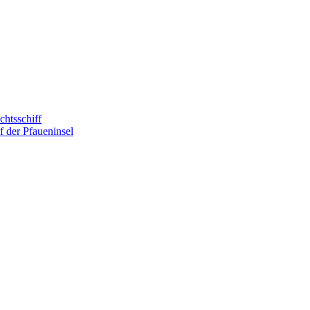
htsschiff
 der Pfaueninsel