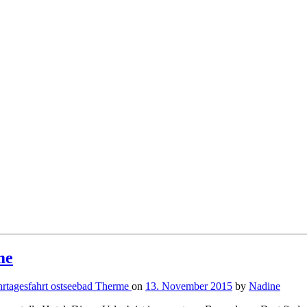
me
rtagesfahrt
ostseebad
Therme
on
13. November 2015
by
Nadine