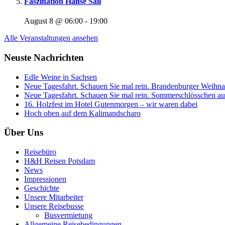
Faszination Hanse Sail
August 8 @ 06:00
-
19:00
Alle Veranstaltungen ansehen
Neuste Nachrichten
Edle Weine in Sachsen
Neue Tagesfahrt. Schauen Sie mal rein. Brandenburger Weihnac
Neue Tagesfahrt. Schauen Sie mal rein. Sommerschlösschen auf
16. Holzfest im Hotel Gutenmorgen – wir waren dabei
Hoch oben auf dem Kalimandscharo
Über Uns
Reisebüro
H&H Reisen Potsdam
News
Impressionen
Geschichte
Unsere Mitarbeiter
Unsere Reisebusse
Busvermietung
Allgemeine Reisebedingungen