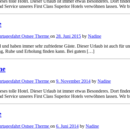
ieses tolle Hotel. Dieser Urlaub ist immer etwas Besonderes. Dort fin
 Service unseres First Class Superior Hotels verwöhnen lassen. Wir b
e
rtagesfahrt
Ostsee
Therme
on
28. Juni 2015
by
Nadine
otel und haben immer sehr zufriedene Gäste. Dieser Urlaub ist auch für
ng, Ruhe und Erholung finden kann. Bei gutem […]
me
rtagesfahrt
Ostsee
Therme
on
9. November 2014
by
Nadine
ieses tolle Hotel. Dieser Urlaub ist immer etwas Besonderes. Dort fin
 Service unseres First Class Superior Hotels verwöhnen lassen. Wir 
e
rtagesfahrt
Ostsee
Therme
on
6. Juni 2014
by
Nadine